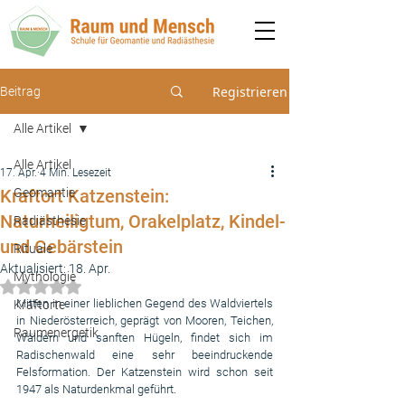
Registrieren
Beitrag
Alle Artikel
Alle Artikel
17. Apr.
4 Min. Lesezeit
Kraftort Katzenstein:
Geomantie
Naturheiligtum, Orakelplatz, Kindel-
Radiästhesie
und Gebärstein
Rituale
Aktualisiert:
18. Apr.
Mythologie
Mit NaN von 5 Sternen bewertet.
Mitten in einer lieblichen Gegend des Waldviertels 
Kraftorte
in Niederösterreich, geprägt von Mooren, Teichen, 
Raumenergetik
Wäldern und sanften Hügeln, findet sich im 
Radischenwald eine sehr beeindruckende 
Felsformation. Der Katzenstein wird schon seit 
1947 als Naturdenkmal geführt.