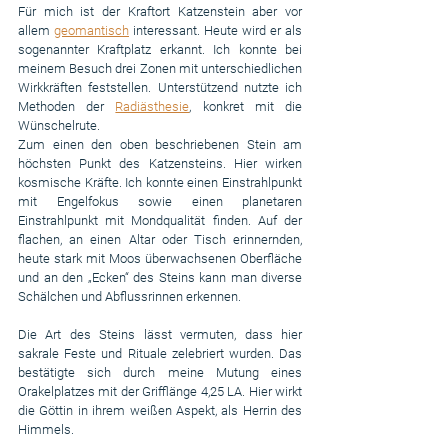
Für mich ist der Kraftort Katzenstein aber vor 
allem 
geomantisch
 interessant. Heute wird er als 
sogenannter Kraftplatz erkannt. Ich konnte bei 
meinem Besuch drei Zonen mit unterschiedlichen 
Wirkkräften feststellen. Unterstützend nutzte ich  
Methoden der 
Radiästhesie
, konkret mit die 
Wünschelrute. 
Zum einen den oben beschriebenen Stein am 
höchsten Punkt des Katzensteins. Hier wirken 
kosmische Kräfte. Ich konnte einen Einstrahlpunkt 
mit Engelfokus sowie einen planetaren 
Einstrahlpunkt mit Mondqualität finden. Auf der 
flachen, an einen Altar oder Tisch erinnernden, 
heute stark mit Moos überwachsenen Oberfläche 
und an den „Ecken“ des Steins kann man diverse 
Schälchen und Abflussrinnen erkennen.
Die Art des Steins lässt vermuten, dass hier 
sakrale Feste und Rituale zelebriert wurden. Das 
bestätigte sich durch meine Mutung eines 
Orakelplatzes mit der Grifflänge 4,25 LA. Hier wirkt 
die Göttin in ihrem weißen Aspekt, als Herrin des 
Himmels.