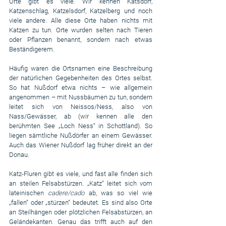
Orte gibt es viele. Wir kennen Katsdorf, 
Katzenschlag, Katzelsdorf, Katzelberg und noch 
viele andere. Alle diese Orte haben nichts mit 
Katzen zu tun. Orte wurden selten nach Tieren 
oder Pflanzen benannt, sondern nach etwas 
Beständigerem.
Häufig waren die Ortsnamen eine Beschreibung 
der natürlichen Gegebenheiten des Ortes selbst. 
So hat Nußdorf etwa nichts – wie allgemein 
angenommen – mit Nussbäumen zu tun, sondern 
leitet sich von Neissos/Ness, also von 
Nass/Gewässer, ab (wir kennen alle den 
berühmten See „Loch Ness“ in Schottland). So 
liegen sämtliche Nußdörfer an einem Gewässer. 
Auch das Wiener Nußdorf lag früher direkt an der 
Donau.
Katz-Fluren gibt es viele, und fast alle finden sich 
an steilen Felsabstürzen. „Katz“ leitet sich vom 
lateinischen 
cadere/cado
 ab, was so viel wie 
„fallen“ oder „stürzen“ bedeutet. Es sind also Orte 
an Steilhängen oder plötzlichen Felsabstürzen, an 
Geländekanten. Genau das trifft auch auf den 