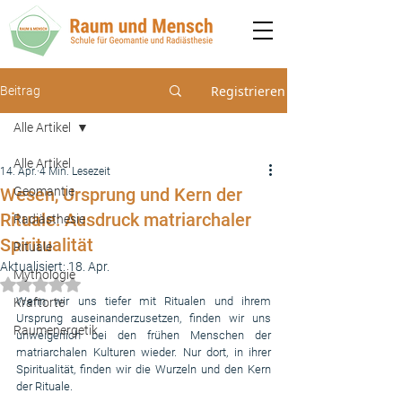
Registrieren
Beitrag
Alle Artikel
Alle Artikel
14. Apr.
4 Min. Lesezeit
Wesen, Ursprung und Kern der
Geomantie
Rituale: Ausdruck matriarchaler
Radiästhesie
Spiritualität
Rituale
Aktualisiert:
18. Apr.
Mythologie
Mit NaN von 5 Sternen bewertet.
Wenn wir uns tiefer mit Ritualen und ihrem 
Kraftorte
Ursprung auseinanderzusetzen, finden wir uns 
Raumenergetik
unweigerlich bei den frühen Menschen der 
matriarchalen Kulturen wieder. Nur dort, in ihrer 
Spiritualität, finden wir die Wurzeln und den Kern 
der Rituale.