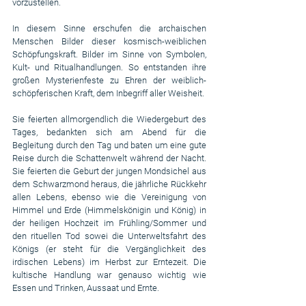
vorzustellen.
In diesem Sinne erschufen die archaischen 
Menschen Bilder dieser kosmisch-weiblichen 
Schöpfungskraft. Bilder im Sinne von Symbolen, 
Kult- und Ritualhandlungen. So entstanden ihre 
großen Mysterienfeste zu Ehren der weiblich-
schöpferischen Kraft, dem Inbegriff aller Weisheit.
Sie feierten allmorgendlich die Wiedergeburt des 
Tages, bedankten sich am Abend für die 
Begleitung durch den Tag und baten um eine gute 
Reise durch die Schattenwelt während der Nacht. 
Sie feierten die Geburt der jungen Mondsichel aus 
dem Schwarzmond heraus, die jährliche Rückkehr 
allen Lebens, ebenso wie die Vereinigung von 
Himmel und Erde (Himmelskönigin und König) in 
der heiligen Hochzeit im Frühling/Sommer und 
den rituellen Tod sowei die Unterweltsfahrt des 
Königs (er steht für die Vergänglichkeit des 
irdischen Lebens) im Herbst zur Erntezeit. Die 
kultische Handlung war genauso wichtig wie 
Essen und Trinken, Aussaat und Ernte.