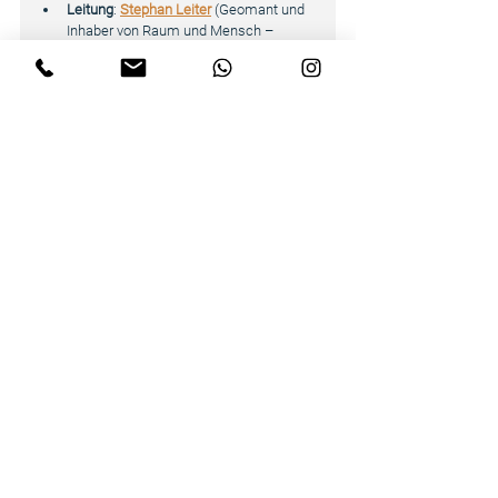
Leitung
: 
Stephan Leiter
(Geomant und 
Inhaber von Raum und Mensch – 
Schule für Geomantie und 
Radiästhesie).
Fragen
: zu Inhalt, Ablauf, Ort, Anreise, 
Unterkunft etc. an 
info@raumundmensch.org
Jetzt informieren und anmelden
: 
https://www.raumundmensch.org/ritual
ausbildung
Alle Infos & Anmeldung
Rituale
Jahreskreis
Jahreskreisfeste
Spiritualität
Bewusstsein
Rituale
Mythologie