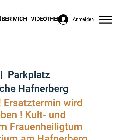
ÜBER MICH
VIDEOTHEK
Anmelden
 |  
Parkplatz
rche Hafnerberg
 Ersatztermin wird
en ! Kult- und
im Frauenheiligtum
rium am Hafnerberg