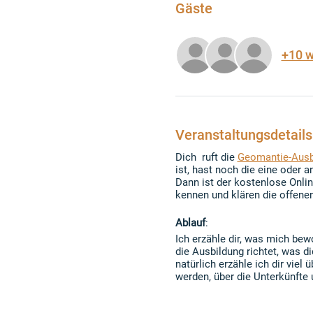
Gäste
+10 w
Veranstaltungsdetails
Dich ruft die
Geomantie-Ausb
ist, hast noch die eine oder 
Dann ist der kostenlose Onli
kennen und klären die offenen
Ablauf
:
Ich erzähle dir, was mich bew
die Ausbildung richtet, was d
natürlich erzähle ich dir vie
werden, über die Unterkünfte 
Ich freue mich über deine Te