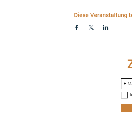
Der Online Info-Abend wird 
Abend zugesandt.
Diese Veranstaltung t
Bitte beachte den
Frübucherb
Zeit und Ort
Mittwoch, 28.12.2022, 19:00 
Online via Zoom
Ich freu mich auf dich und all
Die Teilnahme ist kostenlos!
Vorab kannst du gerne die Det
vom letztjährigen Zyklus ans
PS.
Wenn du nicht live dabei sei
I
Nachhinein – wie alle Teilne