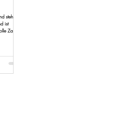
d steht für
d ist
olle Zahl.