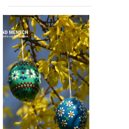
Naturheiligtum,
Orakelplatz, Kindel- und
Gebärstein
Ein ganz besonderer Kraftort. Der Katzenstein
im Waldviertel, Naturheiligtum, Kraftplatz,
Orakelplatz, und möglicher Kultort. Erfahre
mehr über Namensdeutung,
Landschaftsmythologie und geomantische
Besonderheiten.