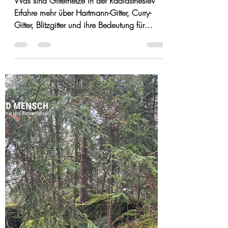
-
22. Apr.
7 Min. Lesezeit
Gitternetze im Sinne der
Radiästhesie
Was sind Gitternetze in der Radiästhesie?
Erfahre mehr über Hartmann-Gitter, Curry-
Gitter, Blitzgitter und ihre Bedeutung für
Schlafplätze, Baubiologie und energetische
Raumgestaltung.