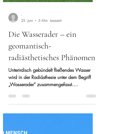
-
25. Juni
5 Min. Lesezeit
Die Wasserader – ein
geomantisch-
radiästhetisches Phänomen
Unterirdisch gebündelt fließendes Wasser
wird in der Radiästhesie unter dem Begriff
„Wasserader“ zusammengefasst.
Anschaulich können Wasseradern als
unterirdisch fließende Bäche, Flüsse oder