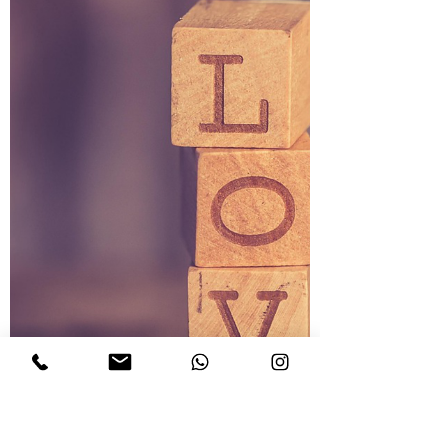
Jede Jahreszeit hat einen Anfang und einen
Höhepunkt. Etwa alle sechs Wochen ändert
Mutter Erde ihr Gesicht. So erkannten die
frühen Menschen acht große Übergänge im
Jahr, die sich am Sonnenlauf orientierten.
Daraus entstanden die acht großen
Jahreskreisfeste, an denen matriarchale
Kulturen der Steinzeit die Mysterien des
Lebens feierten. Das Frühlingsfest zur
Tagundnachtgleiche (März)