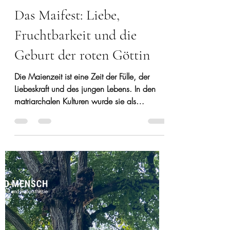
-
28. Apr.
6 Min. Lesezeit
Das Maifest: Liebe,
Fruchtbarkeit und die
Geburt der roten Göttin
Die Maienzeit ist eine Zeit der Fülle, der
Liebeskraft und des jungen Lebens. In den
matriarchalen Kulturen wurde sie als
Übergang in die hellste Zeit des Jahres
gefeiert – mit Ritualen, Symbolen, Tänzen,
Feuer und Bräuchen, die bis heute in
unserem Alpenraum nachklingen.