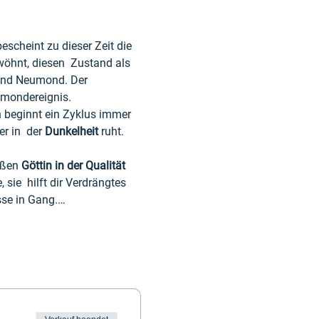
cheint zu dieser Zeit die 
öhnt, diesen  Zustand als 
und Neumond. Der 
zmondereignis.
n beginnt ein Zyklus immer 
 in  der 
Dunkelheit
 ruht. 
oßen 
Göttin in der Qualität 
 sie  hilft dir Verdrängtes 
sse in Gang.…