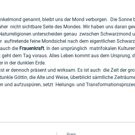
kelmond genannt, bleibt uns der Mond verborgen.  Die Sonne bes
er  nicht sichtbare Seite des Mondes. Wir haben uns daran gew
Naturreligionen unterscheiden genau  zwischen Schwarzmond 
er  auftretende feine Mondsichel nach dem eigentlichen Schwar
auch die 
Frauenkraft
. In den ursprünglich  matrifokalen Kulture
ht geht dem Tag voraus. Alles Leben kommt aus dem Ursprung, der
 in der dunklen Erde.
 ist er dennoch präsent und wirksam. Es ist auch  die Zeit der gr
 dunkle Göttin, die Alte und Weise, überblickt sämtliche Zeiträume,
n und aufzuspüren, setzt  Heilungs- und Transformationsproze
Preis