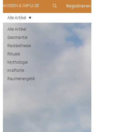
Registrieren
WISSEN & IMPULSE
Alle Artikel
Alle Artikel
Geomantie
Radiästhesie
Rituale
Mythologie
Kraftorte
Raumenergetik