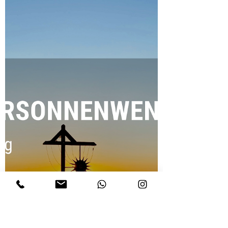
Schwellenmoment im Jahreslauf, an dem das
Licht spürbar zurückkehrt und der Tag in den
Wochen nach Weihnachten um mehr als
eine Stunde wächst. Zwischen Kerzenweihe
und Lichterprozession, bäuerlichem
„Neujahr“ und Wetterorakeln erzählt dieses
Fest von christlicher Symbolik, patriarchalen
Reinheitsvorstellungen – und von viel älteren,
vorchristlichen Lichtfesten, Göttinnenbildern
und dem Begin