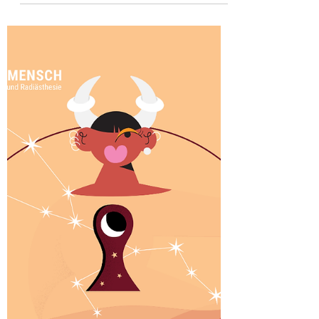
Liebeskraft und des jungen Lebens. In den
matriarchalen Kulturen wurde sie als
Übergang in die hellste Zeit des Jahres
gefeiert – mit Ritualen, Symbolen, Tänzen,
Feuer und Bräuchen, die bis heute in
unserem Alpenraum nachklingen.