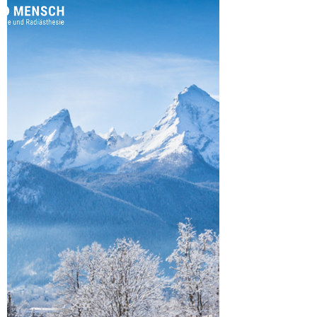
Höhepunkt. Etwa alle sechs Wochen ändert
Mutter Erde ihr Gesicht. So erkannten die
frühen Menschen acht große Übergänge im
Jahr, die sich am Sonnenlauf orientierten.
Daraus entstanden die acht großen
Jahreskreisfeste, an denen matriarchale
Kulturen der Steinzeit die Mysterien des
Lebens feierten. Das Frühlingsfest zur
Tagundnachtgleiche (März)