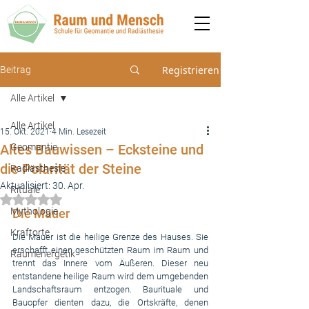
Registrieren
Beitrag
Alle Artikel
Alle Artikel
15. Okt. 2021
4 Min. Lesezeit
Altes Bauwissen – Ecksteine und
Geomantie
die Polarität der Steine
Radiästhesie
Aktualisiert:
30. Apr.
Rituale
Mit NaN von 5 Sternen bewertet.
Mythologie
Die Mauer
Kraftorte
Die Mauer ist die heilige Grenze des Hauses. Sie 
erschafft einen geschützten Raum im Raum und 
Raumenergetik
trennt das Innere vom Äußeren. Dieser neu 
entstandene heilige Raum wird dem umgebenden 
Landschaftsraum entzogen. Baurituale und 
Bauopfer dienten dazu, die Ortskräfte, denen 