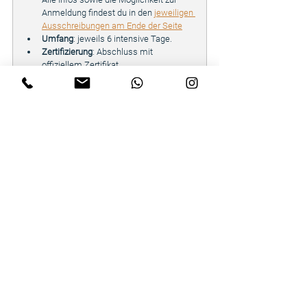
Anmeldung findest du in den 
jeweiligen 
Ausschreibungen am Ende der Seite
Umfang
: jeweils 6 intensive Tage.
Zertifizierung
: Abschluss mit 
offiziellem Zertifikat.
Leitung
: 
Stephan Leiter
 (Geomant und 
Inhaber von Raum und Mensch – 
Schule für Geomantie und 
Radiästhesie).
Fragen
: zu Inhalt, Ablauf, Ort, Anreise, 
Unterkunft etc. an 
info@raumundmensch.org
Jetzt informieren und anmelden
: 
https://www.raumundmensch.org/radi
ästhesieausbildung
Polarisation
Hausbau
Steine
Bauen
Mauer
Polarität
Geomantie
Radiästhesie
Raumenergetik