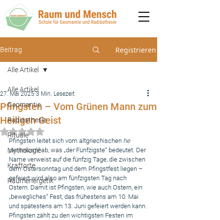
Registrieren
Beitrag
Alle Artikel
Alle Artikel
27. Mai 2025
3 Min. Lesezeit
Pfingsten – Vom Grünen Mann zum
Geomantie
Heiligen Geist
Radiästhesie
Mit NaN von 5 Sternen bewertet.
Rituale
Pfingsten leitet sich vom altgriechischen 
he 
Mythologie
pentekostē
 ab, was „der Fünfzigste“ bedeutet. Der 
Name verweist auf die fünfzig Tage, die zwischen 
Kraftorte
dem Ostersonntag und dem Pfingstfest liegen – 
gefeiert wird also am fünfzigsten Tag nach 
Raumenergetik
Ostern. Damit ist Pfingsten, wie auch Ostern, ein 
„bewegliches“ Fest, das frühestens am 10. Mai 
und spätestens am 13. Juni gefeiert werden kann.
Pfingsten zählt zu den wichtigsten Festen im 