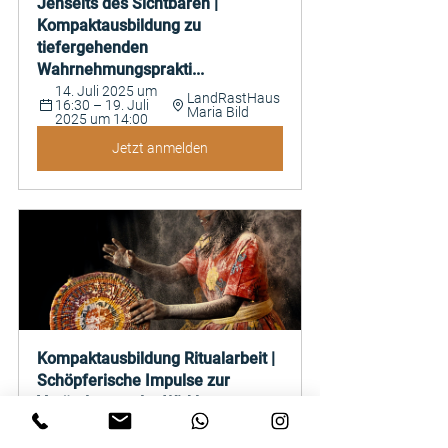
Jenseits des Sichtbaren | 
Kompaktausbildung zu 
tiefergehenden 
Wahrnehmungsprakti...
14. Juli 2025 um 
LandRastHaus 
16:30 – 19. Juli 
Maria Bild
2025 um 14:00
Jetzt anmelden
Kompaktausbildung Ritualarbeit | 
Schöpferische Impulse zur 
Veränderung der Wirkl...
18. August 
Biolandhaus 
2025 um 16:30 
Arche, 